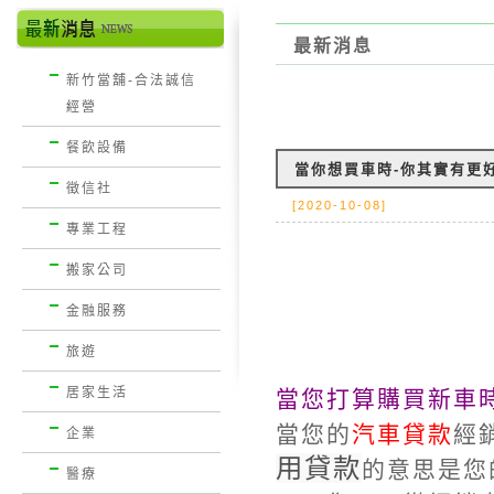
最新消息
新竹當舖-合法誠信
經營
餐飲設備
當你想買車時-你其實有更
徵信社
[2020-10-08]
專業工程
搬家公司
金融服務
旅遊
居家生活
當您打算購買新車
當您的
汽車貸款
經
企業
用貸款
的意思是您
醫療