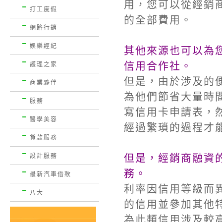
用，您可以從經銷
打工度假
的全部費用。
網路行銷
娛樂經紀
其他來源也可以為
信用合作社。
護理之家
但是，由於涉及的
商業夥伴
為他們節省大量時
服務
寫信用卡申請表，
醫學美容
經過繁瑣的過程才
貸款服務
但是，經銷商融資
設計服務
務。
最新汽車借款
利率因信用等級而
八大
的信用並參加其他
為此類信用涉及較