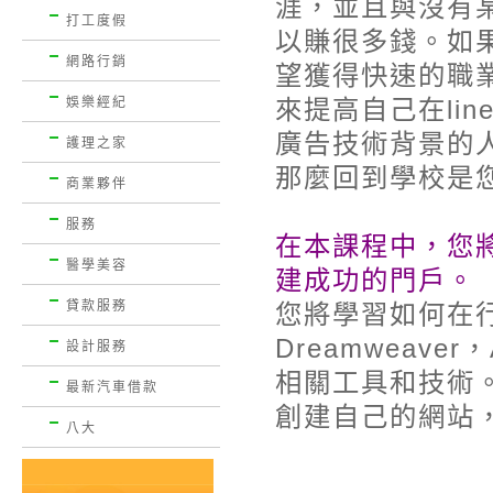
涯，並且與沒有
打工度假
以賺很多錢。如
網路行銷
望獲得快速的職
娛樂經紀
來提高自己在lin
廣告技術背景的
護理之家
那麼回到學校是
商業夥伴
服務
在本課程中，您
醫學美容
建成功的門戶。
貸款服務
您將學習如何在
Dreamweaver，
設計服務
相關工具和技術
最新汽車借款
創建自己的網站
八大