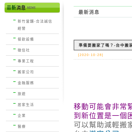
最新消息
新竹當舖-合法誠信
經營
餐飲設備
準備要搬家了嗎？-台中搬
徵信社
[2020-10-28]
專業工程
搬家公司
金融服務
旅遊
移動可能會非常
居家生活
到新位置是一個
企業
可以幫助減輕搬
醫療