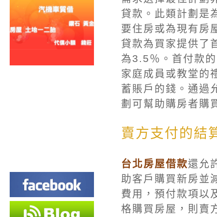
貸款。此類計劃是
要住房或為現有房
貸款為買家提供了
為3.5％。首付款
家庭成員或教堂的禮
蓄賬戶的錢。通過
劃可幫助購房者購
賣方支付的結
台北房屋借款
還允
助客戶購買新房並
費用，預付款項以及
格購買房屋，則賣方