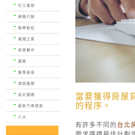
打工度假
網路行銷
娛樂經紀
護理之家
商業夥伴
服務
醫學美容
貸款服務
當要獲得房屋
設計服務
的程序。
最新汽車借款
八大
有許多不同的
台北
需求選擇最佳計劃