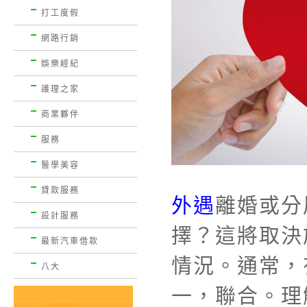
打工度假
網路行銷
娛樂經紀
護理之家
商業夥伴
服務
醫學美容
貸款服務
外遇
離婚或分
設計服務
擇？這將取決
最新汽車借款
情況。通常，
八大
一，聯合。理