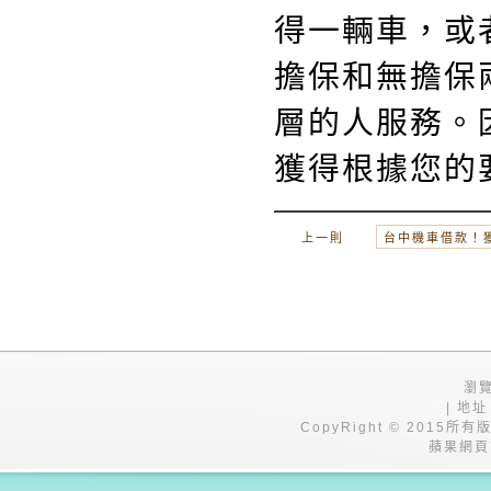
得一輛車，或
擔保和無擔保
層的人服務。
獲得根據您的
上一則
台中機車借款！
瀏覽
| 地址
CopyRight © 201
蘋果網頁