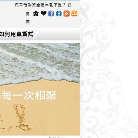
汽車借款資金過年軋不過？ 讓自己喘口氣，愛車為您生現金！快速
简
体
如何用車貸試
算找出最低利
率的台中機車
借款？