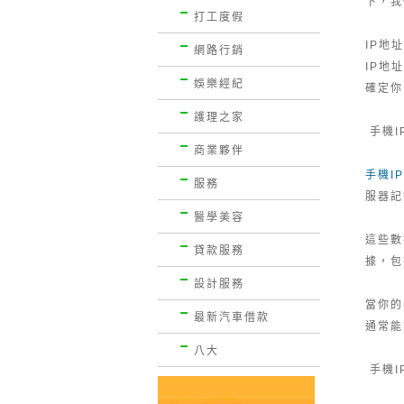
下，我
打工度假
IP地
網路行銷
IP地
娛樂經紀
確定你
護理之家
手機I
商業夥伴
手機I
服務
服器記
醫學美容
這些數
貸款服務
據，包
設計服務
當你的
最新汽車借款
通常能
八大
手機I