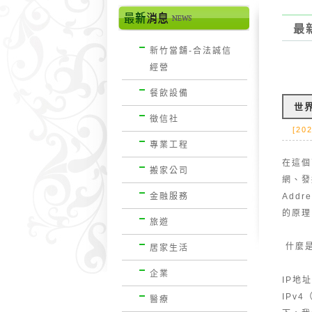
最
新竹當舖-合法誠信
經營
餐飲設備
世
徵信社
[202
專業工程
在這個
搬家公司
網、發
金融服務
Add
的原理
旅遊
什麼是
居家生活
企業
IP地
IPv4
醫療