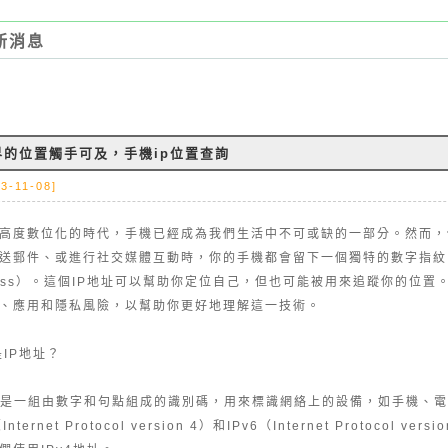
新消息
界的位置觸手可及，手機ip位置查詢
3-11-08]
高度數位化的時代，手機已經成為我們生活中不可或缺的一部分。然而，
送郵件、或進行社交媒體互動時，你的手機都會留下一個獨特的數字指紋，即IP地址
ress）。這個IP地址可以幫助你定位自己，但也可能被用來追蹤你的位置
、應用和隱私風險，以幫助你更好地理解這一技術。
IP地址？
址是一組由數字和句點組成的識別碼，用來標識網絡上的設備，如手機、
（Internet Protocol version 4）和IPv6（Internet Protoco