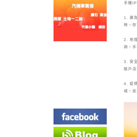
手機I
1. 
時，你
2. 
詢，手
3. 
賬戶活
4. 
域，並