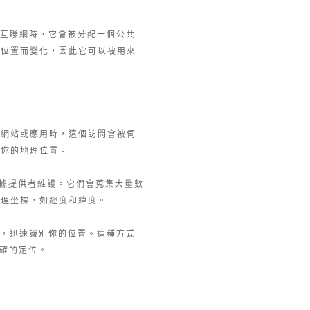
到互聯網時，它會被分配一個公共
理位置而變化，因此它可以被用來
問網站或應用時，這個訪問會被伺
別你的地理位置。
他數據提供者維護。它們會蒐集大量數
地理坐標，如經度和緯度。
庫，迅速識別你的位置。這種方式
確的定位。