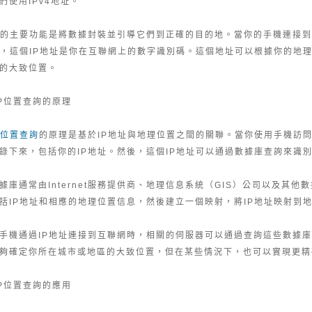
們使用IPv4地址。
址的主要功能是將數據封裝並引導它們到正確的目的地。當你的手機連接
址，這個IP地址是你在互聯網上的數字識別碼。這個地址可以根據你的地
的大致位置。
P位置查詢的原理
P位置查詢
的原理是基於IP地址與地理位置之間的關聯。當你使用手機訪
錄下來，包括你的IP地址。然後，這個IP地址可以通過數據庫查詢來識
據庫通常由Internet服務提供商、地理信息系統（GIS）公司以及其
括IP地址和相應的地理位置信息，然後建立一個映射，將IP地址映射到
手機通過IP地址連接到互聯網時，相關的伺服器可以通過查詢這些數據
夠確定你所在城市或地區的大致位置，但在某些情況下，也可以實現更精
P位置查詢的應用