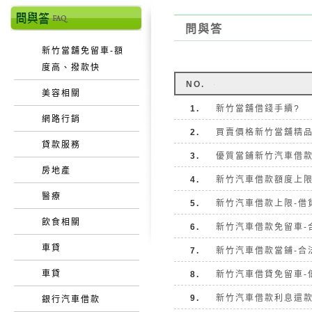
問與答
新竹當舖免留車-額
度高、撥款快
NO.
美容相關
1.
新竹當舖借錢手續?
網路行銷
2.
買賣價格新竹當舖精
貸款服務
3.
優質當鋪新竹汽車借
房地產
4.
新竹汽車借款額度上
醫療
5.
新竹汽車借款上限-借
飲食相關
6.
新竹汽車借款免留車-
車貸
7.
新竹汽車借款當鋪-合
車貸
8.
新竹汽車借貸免留車-
9.
新竹汽車借款利息還款
銀行汽車借款