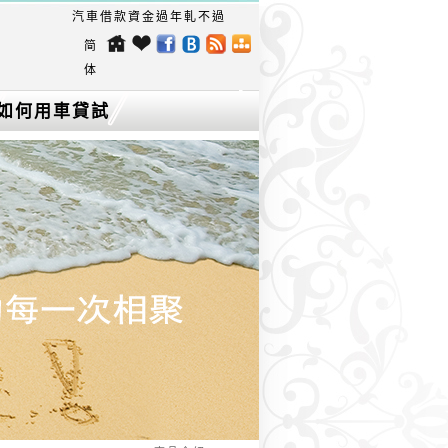
汽車借款資金過年軋不過？ 讓自己喘口氣，愛車為您生現金！
简
体
如何用車貸試
算找出最低利
率的台中機車
借款？