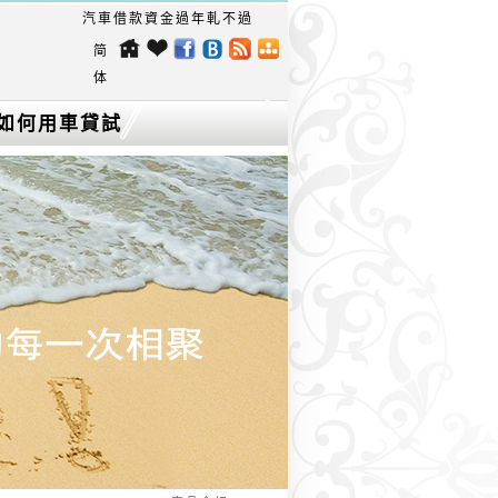
汽車借款資金過年軋不過？ 讓自己喘口氣，愛車為您生現金！
简
体
如何用車貸試
算找出最低利
率的台中機車
借款？