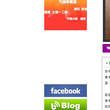
台
基
是
這
很
的