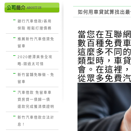
如何用車貸試算找出最
銀行汽車借款/善用
保險 輕鬆打理債務
當您在互聯
推薦新竹汽車借貸免
數百種免費
留車
這麼多不同
2020碧潭美食全攻
類型時，車
略-錯過太可惜
會。在這裡
新竹當舖免聯徵、免
從眾多免費
留車
汽車借款 免留車車
貸房貸一債歸一債
還款完成獲清償證明
新竹汽車借款合法計
息！