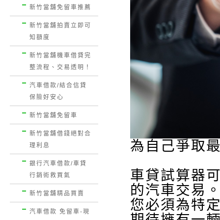
新竹當舖免留車推薦
新竹當舖拍賣立即可
知額度
新竹當舖機車借貸完
整流程、交易透明！
汽車借款/結合信貸
保險好安心
新竹當舖免留車
新竹當舖借錢絕對合
為自己爭取
理利息
銀行汽車借款/車貸
車貸試算器
行銷術救買氣
的汽車交易
新竹當舖精品買賣
您必須為特
汽車借款 免留車-現
期待擁有一