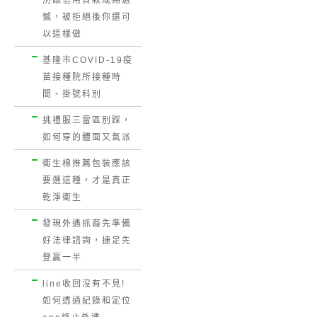
別讓信用貸款成為遺
憾，被拒絕後你還可
以這樣做
基隆市COVID-19疫
苗接種院所接種時
間、掛號科別
挑禮服三雷區別踩，
如何穿的體面又氣派
衛生棉推薦包裝應該
要選這種，才是真正
乾淨衛生
發現外遇抓姦先準備
好法律諮詢，捷足先
登贏一半
line收回沒有不見!
如何透過紀錄和定位