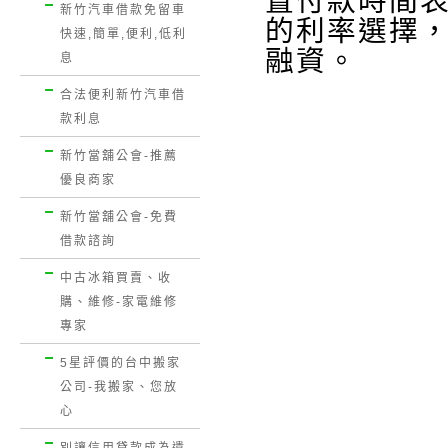
置付款時間
新竹汽車借款免留車
的
利率
選擇
快速,簡單,便利,低利
融資。
息
合法便利新竹汽車借
款利息
新竹當舖公會-推薦
優良商家
新竹當舖公會-免費
借款諮詢
中古冰箱買賣、收
購、維修-家電維修
專家
5星評價的台中搬家
公司-我搬家、您放
心