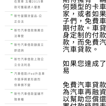
在買車 五種2015車
何類型的卡
款可獲最誘人優惠
家，或者如
新竹當舖流當品-公
子們，免費
正合法
期付款。車
新竹汽車借款推薦合
身定制的付
法專營
款，而免費
新竹汽車借款額度立
汽車貸款。
即諮詢
新竹汽車借款上限公
如果您達成
立合法利息
易
汽車借款/Fed升息車
市競爭將更形劇烈
免費汽車貸
但車價不變
為汽車再融
新竹汽車借款當鋪不
以幫助您償
限車種