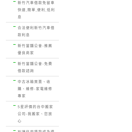
新竹汽車借款免留車
快速,簡單,便利,低利
息
合法便利新竹汽車借
款利息
新竹當舖公會-推薦
優良商家
新竹當舖公會-免費
借款諮詢
中古冰箱買賣、收
購、維修-家電維修
專家
5星評價的台中搬家
公司-我搬家、您放
心