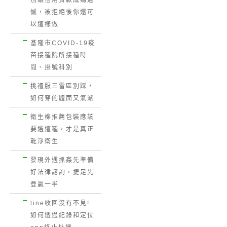
別讓信用貸款成為遺
憾，被拒絕後你還可
以這樣做
基隆市COVID-19疫
苗接種院所接種時
間、掛號科別
挑禮服三雷區別踩，
如何穿的體面又氣派
衛生棉推薦包裝應該
要選這種，才是真正
乾淨衛生
發現外遇抓姦先準備
好法律諮詢，捷足先
登贏一半
line收回沒有不見!
如何透過紀錄和定位