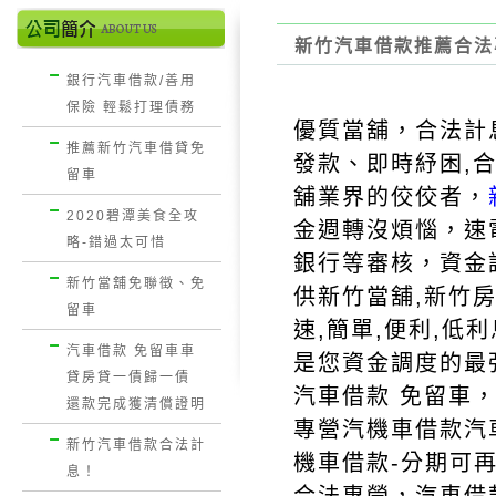
新竹汽車借款推薦合法
銀行汽車借款/善用
保險 輕鬆打理債務
優質當舖，合法計
推薦新竹汽車借貸免
發款、即時紓困,
留車
舖業界的佼佼者，
2020碧潭美食全攻
金週轉沒煩惱，速
略-錯過太可惜
銀行等審核，資金
新竹當舖免聯徵、免
供新竹當舖,新竹房
留車
速,簡單,便利,低
汽車借款 免留車車
是您資金調度的最
貸房貸一債歸一債
汽車借款 免留車
，
還款完成獲清償證明
專營汽機車借款
汽
新竹汽車借款合法計
機車借款-分期可
息！