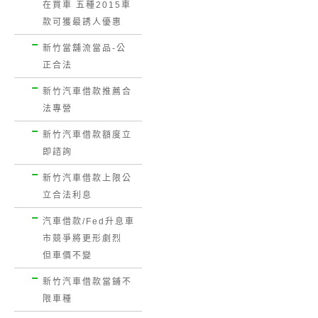
在買車 五種2015車
款可獲最誘人優惠
新竹當舖流當品-公
正合法
新竹汽車借款推薦合
法專營
新竹汽車借款額度立
即諮詢
新竹汽車借款上限公
立合法利息
汽車借款/Fed升息車
市競爭將更形劇烈
但車價不變
新竹汽車借款當鋪不
限車種