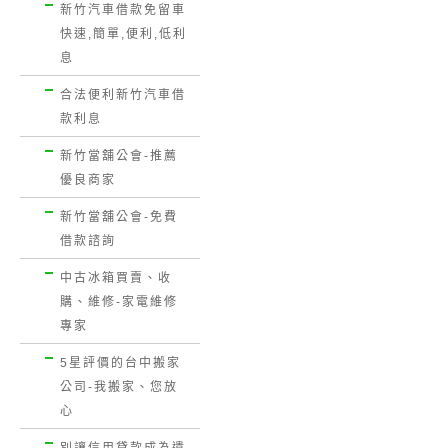
新竹汽車借款免留車
快速,簡單,便利,低利
息
合法便利新竹汽車借
款利息
新竹當舖公會-推薦
優良商家
新竹當舖公會-免費
借款諮詢
中古冰箱買賣、收
購、維修-家電維修
專家
5星評價的台中搬家
公司-我搬家、您放
心