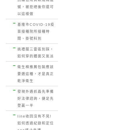
別讓信用貸款成為遺
憾，被拒絕後你還可
以這樣做
基隆市COVID-19疫
苗接種院所接種時
間、掛號科別
挑禮服三雷區別踩，
如何穿的體面又氣派
衛生棉推薦包裝應該
要選這種，才是真正
乾淨衛生
發現外遇抓姦先準備
好法律諮詢，捷足先
登贏一半
line收回沒有不見!
如何透過紀錄和定位