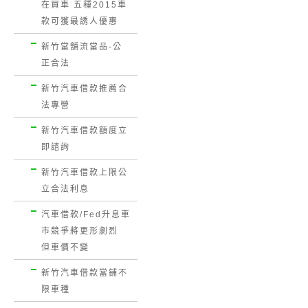
在買車 五種2015車
款可獲最誘人優惠
新竹當舖流當品-公
正合法
新竹汽車借款推薦合
法專營
新竹汽車借款額度立
即諮詢
新竹汽車借款上限公
立合法利息
汽車借款/Fed升息車
市競爭將更形劇烈
但車價不變
新竹汽車借款當鋪不
限車種