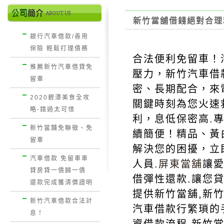
新竹當舖借錢絕對合理
銀行汽車借款/善用
保險 輕鬆打理債務
合法便利免留車！
推薦新竹汽車借貸免
壓力，
新竹汽車借
留車
密、長期配合，來
2020碧潭美食全攻
關鍵時刻為您火速
略-錯過太可惜
利，息低保密高.
新竹當舖免聯徵、免
續簡便！精品、黃
留車
解決您的困擾，立
汽車借款 免留車車
人員.
屏東當舖
讓
貸房貸一債歸一債
借彈性還款.讓您
還款完成獲清償證明
提供新竹當舖,新
新竹汽車借款合法計
汽車借款行繁瑣的手
息！